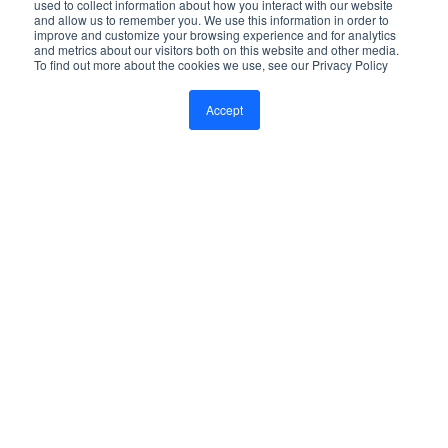
used to collect information about how you interact with our website
Cas d'utilisation
and allow us to remember you. We use this information in order to
improve and customize your browsing experience and for analytics
and metrics about our visitors both on this website and other media.
To find out more about the cookies we use, see our Privacy Policy
Accept
Actualités
IRECT
EN DIRECT
Diffusez les actualités de 18 h 00 en anglais, espagnol,
mandarin, arabe ou dans toute autre langue
simultanément, élargissant ainsi votre audience et votre
confiance au sein de diverses communautés.
iaux.