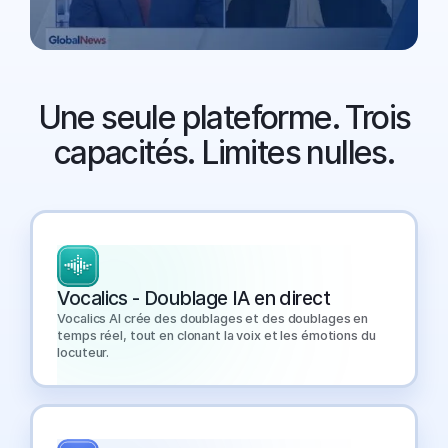
The Fastest-Growing
Une seule plateforme. Trois
Broadcasters
capacités. Limites nulles.
Run on SyncWords.
Find out why and what they know that you
don't.
View the Report →
Vocalics - Doublage IA en direct
Vocalics AI crée des doublages et des doublages en
temps réel, tout en clonant la voix et les émotions du
locuteur.