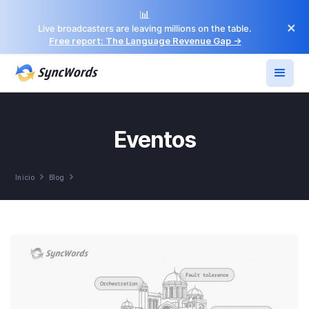
📊
×
Live broadcasters are leaving millions on the table.
Free report: The Language Revenue Gap →
Eventos


Eventos
Inicio
Blog