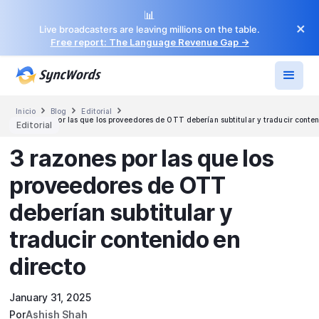
📊
×
Live broadcasters are leaving millions on the table.
Free report: The Language Revenue Gap →



Inicio
Blog
Editorial
3 razones por las que los proveedores de OTT deberían subtitular y traducir conten
Editorial
3 razones por las que los
proveedores de OTT
deberían subtitular y
traducir contenido en
directo
January 31, 2025
Por
Ashish Shah