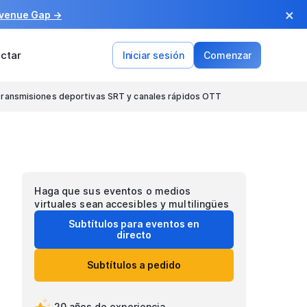
×
evenue Gap →
ctar
Iniciar sesión
Comenzar
transmisiones deportivas SRT y canales rápidos OTT
Haga que sus eventos o medios
virtuales sean accesibles y multilingües
Subtítulos para eventos en
directo
Subtítulos a pedido
20 años de experiencia