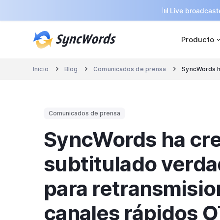
📊
Live broadcaste
Producto
Inicio
Blog
Comunicados de prensa
SyncWords h



Comunicados de prensa
SyncWords ha cre
subtitulado verd
para retransmisio
canales rápidos 