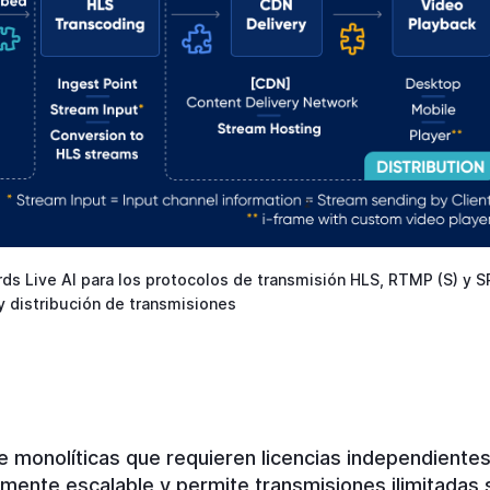
rds Live AI para los protocolos de transmisión HLS, RTMP (S) y S
y distribución de transmisiones
e monolíticas que requieren licencias independiente
ente escalable y permite transmisiones ilimitadas 