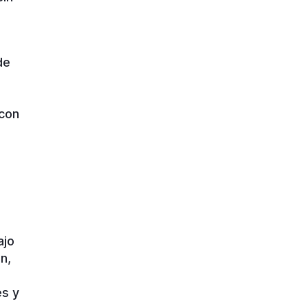
de
 con
,
ajo
n,
es y