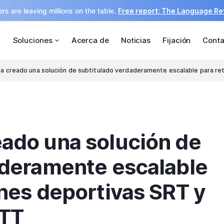
rs are leaving millions on the table.
Free report: The Language R
Soluciones
Acerca de
Noticias
Fijación
Conta
a creado una solución de subtitulado verdaderamente escalable para re
ado una solución de
aderamente escalable
nes deportivas SRT y
OTT