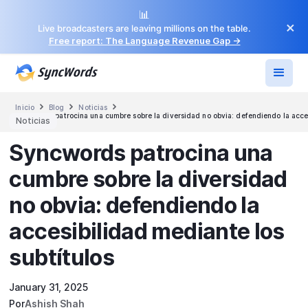
📊
×
Live broadcasters are leaving millions on the table.
Free report: The Language Revenue Gap →



Inicio
Blog
Noticias
Syncwords patrocina una cumbre sobre la diversidad no obvia: defendiendo la acces
Noticias
Syncwords patrocina una
cumbre sobre la diversidad
no obvia: defendiendo la
accesibilidad mediante los
subtítulos
January 31, 2025
Por
Ashish Shah