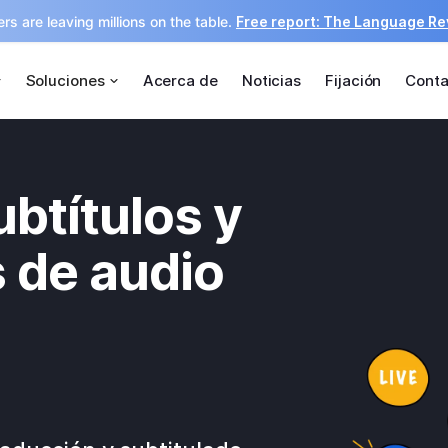
rs are leaving millions on the table.
Free report: The Language R
Soluciones
Acerca de
Noticias
Fijación
Conta
ubtítulos y
 de audio