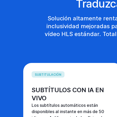
Traduzc
Solución altamente renta
inclusividad mejoradas p
vídeo HLS estándar. Tota
SUBTITULACIÓN
SUBTÍTULOS CON IA EN
VIVO
Los subtítulos automáticos están
disponibles al instante en más de 50