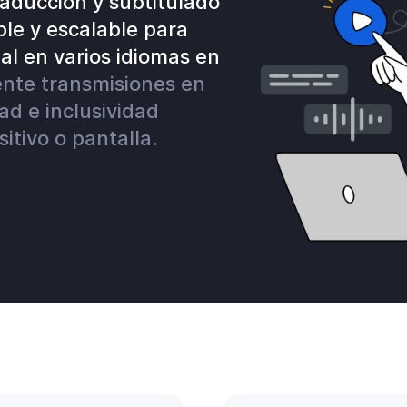
aducción y subtitulado
le y escalable para
ual en varios idiomas en
ente transmisiones en
ad e inclusividad
itivo o pantalla.