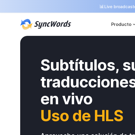
📊
Live broadcaste
Producto
Subtítulos, s
traducciones
en vivo
Uso de HLS