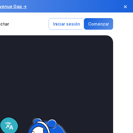
×
evenue Gap →
ctar
Iniciar sesión
Comenzar