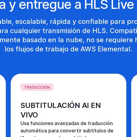
a y entregue a HLS Live
ble, escalable, rápida y confiable para pro
ara cualquier transmisión de HLS. Compat
lmente basado en la nube, no se requiere
los flujos de trabajo de AWS Elemental.
TRADUCCIÓN
SUBTITULACIÓN AI EN
VIVO
Usa funciones avanzadas de traducción
automática para convertir subtítulos de