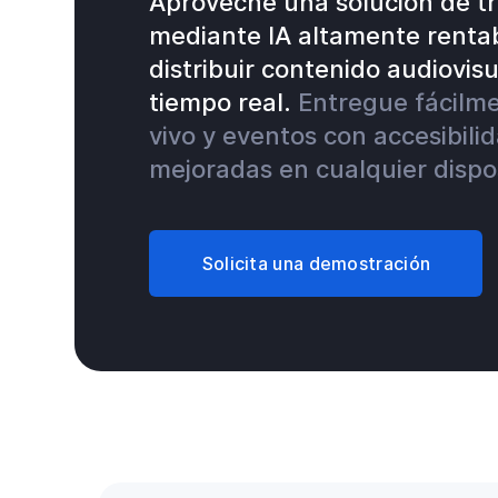
Aproveche una solución de tr
mediante IA altamente rentab
distribuir contenido audiovis
tiempo real.
Entregue fácilm
vivo y eventos con accesibilid
mejoradas en cualquier dispos
Solicita una demostración