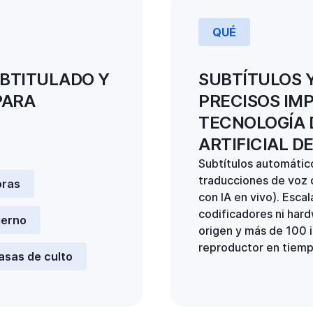
QUÉ
UBTITULADO Y
SUBTÍTULOS 
PARA
PRECISOS IM
TECNOLOGÍA 
ARTIFICIAL D
Subtítulos automático
traducciones de voz 
oras
con IA en vivo). Esca
codificadores ni har
ierno
origen y más de 100 
reproductor en tiemp
asas de culto