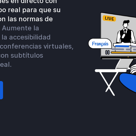
nes en directo con
po real para que su
n las normas de
.
Aumente la
la accesibilidad
conferencias virtuales,
con subtítulos
eal.