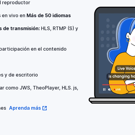
l reproductor
s en vivo en
Más de 50 idiomas
s de transmisión:
HLS, RTMP (S) y
participación en el contenido
s y de escritorio
r como JWS, TheoPlayer, HLS. js,
nes
Aprenda más