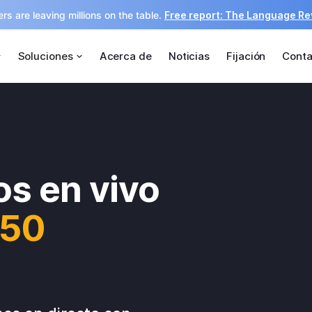
rs are leaving millions on the table.
Free report: The Language R
Soluciones
Acerca de
Noticias
Fijación
Conta
s en vivo
 50