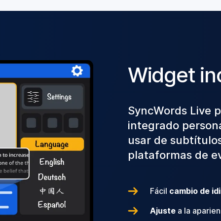
Widget in
SyncWords Live 
integrado persona
usar de subtítulo
plataformas de ev
Fácil
cambio de id
Ajuste
a la aparien