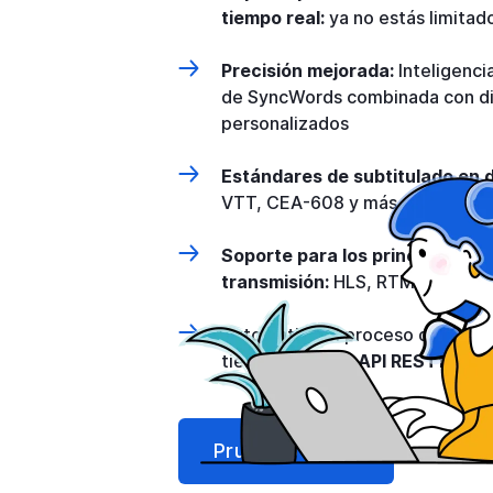
tiempo real:
ya no estás limitado
Precisión mejorada:
Inteligenci
de SyncWords combinada con di
personalizados
Estándares de subtitulado en d
VTT, CEA-608 y más
Soporte para los principales p
transmisión:
HLS, RTMP (S) y S
Automatice el proceso de subti
tiempo real con
API RESTful d
Pruébalo ahora