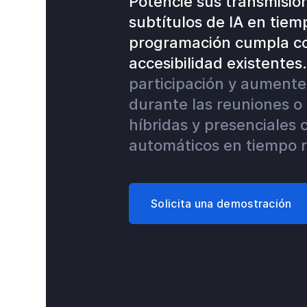
Potencie sus transmisio
subtítulos de IA en tiem
programación cumpla co
accesibilidad existentes
participación y aumente 
durante las reuniones o 
híbridas y presenciales 
automáticos en tiempo r
Solicita una demostración