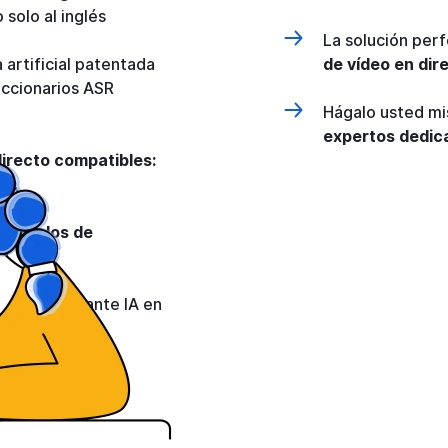
 solo al inglés
La solución per
a artificial patentada
de vídeo en dir
ccionarios ASR
Hágalo usted mi
expertos dedic
irecto compatibles:
rotocolos de
RT
tulado mediante IA en
e SyncWords