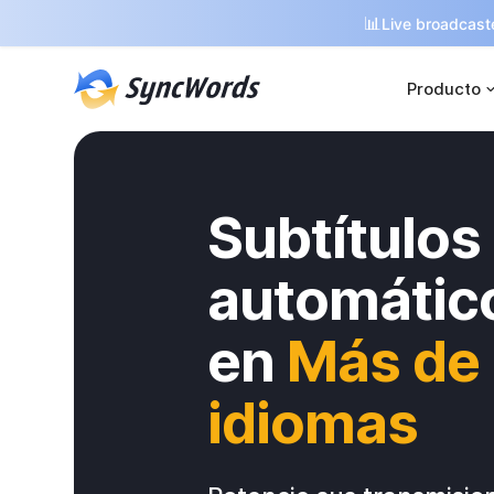
📊
Live broadcaste
Producto
Subtítulos
automático
en
Más de
idiomas