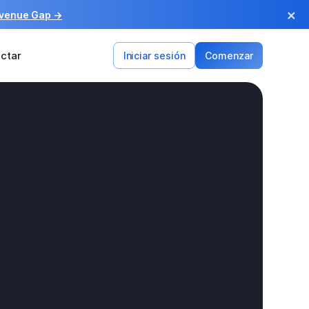
×
evenue Gap →
ctar
Iniciar sesión
Comenzar