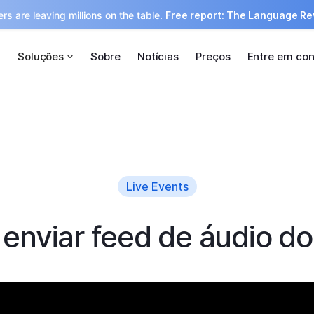
rs are leaving millions on the table.
Free report: The Language R
Soluções
Sobre
Notícias
Preços
Entre em con
Live Events
enviar feed de áudio d