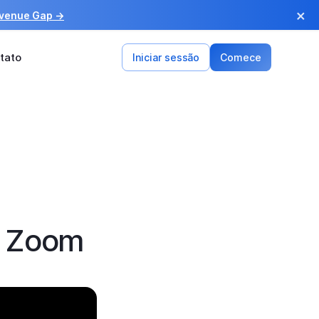
×
evenue Gap →
tato
Iniciar sessão
Comece
o Zoom