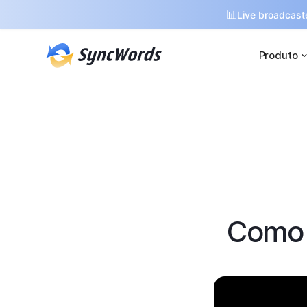
📊
Live broadcaste
Produto
Como 