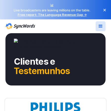
📊
×
Live broadcasters are leaving millions on the table.
Free report: The Language Revenue Gap →
Clientes e
Testemunhos