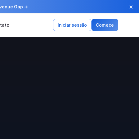
×
evenue Gap →
tato
Iniciar sessão
Comece