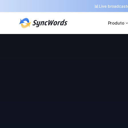
📊
Live broadcaste
Produto