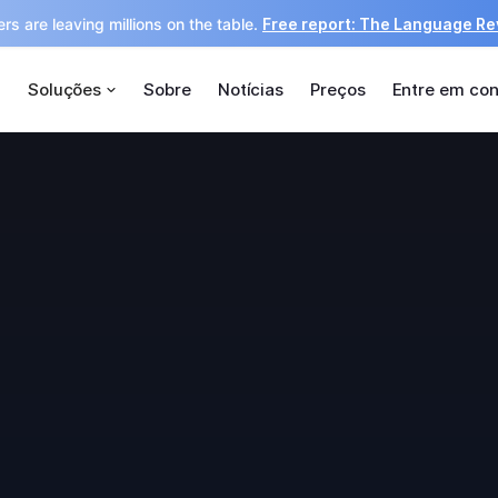
rs are leaving millions on the table.
Free report: The Language R
Soluções
Sobre
Notícias
Preços
Entre em con