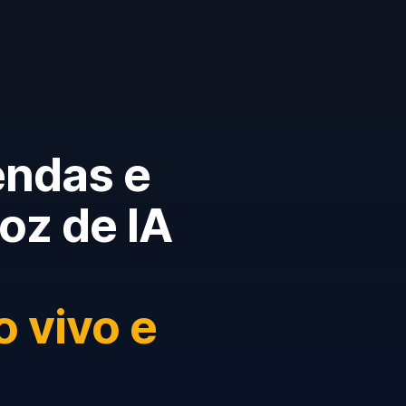
endas e
oz de IA
o vivo e