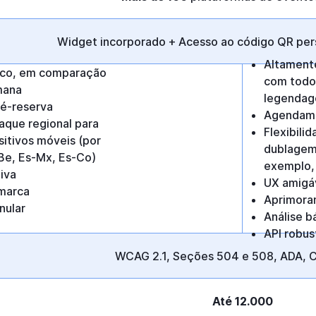
Widget incorporado + Acesso ao código QR pers
Altament
co, em comparação
com todos
mana
legendag
ré-reserva
Agendame
taque regional para
Flexibili
itivos móveis (por
dublagem 
Be, Es-Mx, Es-Co)
exemplo, 
tiva
UX amigáv
marca
Aprimora
nular
Análise b
API robus
WCAG 2.1, Seções 504 e 508, ADA, 
Até 12.000