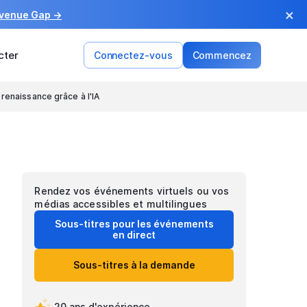
×
evenue Gap →
cter
Connectez-vous
Commencez
renaissance grâce à l'IA
Rendez vos événements virtuels ou vos
médias accessibles et multilingues
Sous-titres pour les événements
en direct
Sous-titres à la demande
20 ans d'expérience