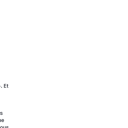
i
p
. Et
es
ne
Nous