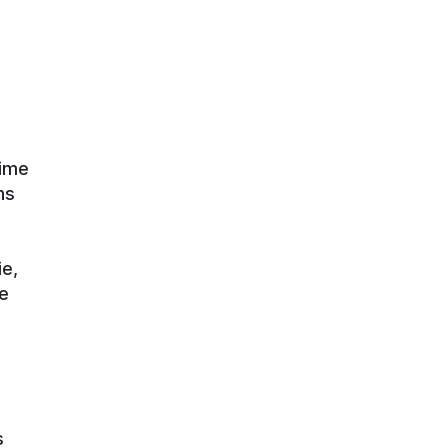
fime
ns
ie,
me
s