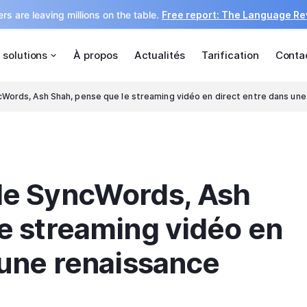
rs are leaving millions on the table.
Free report: The Language R
 solutions
À propos
Actualités
Tarification
Conta
Words, Ash Shah, pense que le streaming vidéo en direct entre dans une 
de SyncWords, Ash
e streaming vidéo en
 une renaissance