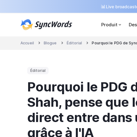
📊
Live broadcaste
Produit
Des
Accueil
Blogue
Éditorial
Pourquoi le PDG de Sync



Éditorial
Pourquoi le PDG 
Shah, pense que l
direct entre dans
grâce à l'IA