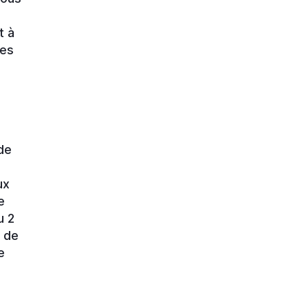
n
t à
des
de
ux
e
u 2
e de
e