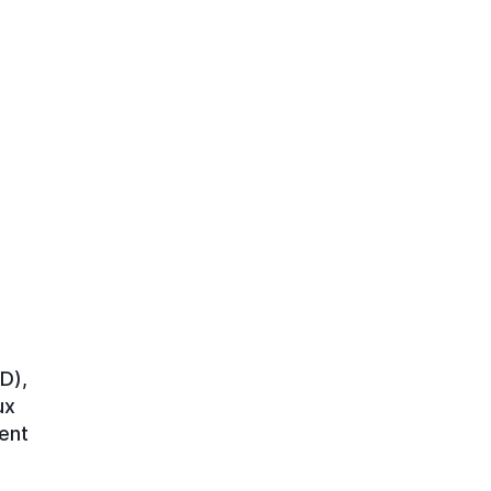
D),
ux
ent