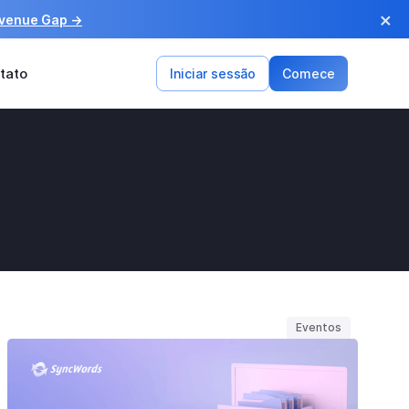
×
evenue Gap →
tato
Iniciar sessão
Comece
Eventos