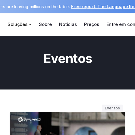
rs are leaving millions on the table.
Free report: The Language R
Soluções
Sobre
Notícias
Preços
Entre em con
Eventos
Eventos