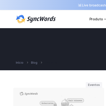
📊
Live broadcaste
Produto
Início
Blog
Eventos


Eventos