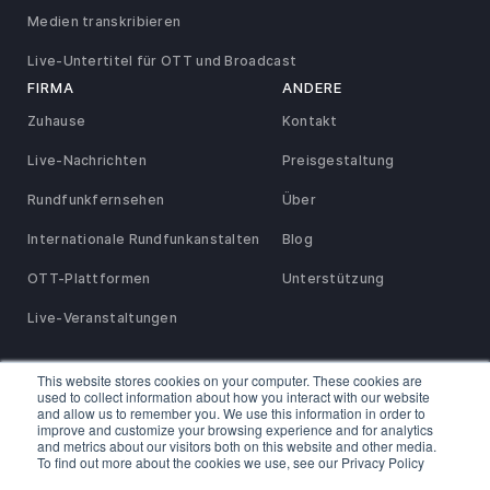
Medien transkribieren
Live-Untertitel für OTT und Broadcast
FIRMA
ANDERE
Zuhause
Kontakt
Live-Nachrichten
Preisgestaltung
Rundfunkfernsehen
Über
Internationale Rundfunkanstalten
Blog
OTT-Plattformen
Unterstützung
Live-Veranstaltungen
This website stores cookies on your computer. These cookies are
Datenschutz- und Rückerstattungsrichtlinie
used to collect information about how you interact with our website
SaaS-Vereinbarung
Nutzungsbedingungen
Servicevertrag
and allow us to remember you. We use this information in order to
Vereinbarung für Wiederverkäufer und Empfehlungspartner
improve and customize your browsing experience and for analytics
Cookie-Richtlinie
and metrics about our visitors both on this website and other media.
To find out more about the cookies we use, see our Privacy Policy