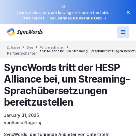
📊
×
Live broadcasters are leaving millions on the table.
Free report: The Language Revenue Gap →



Zuhause
Blog
Partnerschaften
SyncWords tritt der HESP Alliance bei, um Streaming-Sprachübersetzungen bereitzu
Partnerschaften
SyncWords tritt der HESP
Alliance bei, um Streaming-
Sprachübersetzungen
bereitzustellen
January 31, 2025
von
Suma Nagaraj
SyncWords, der führende Anbieter von Untertiteln,