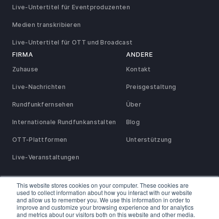
Live-Untertitel für Eventproduzenten
Medien transkribieren
Live-Untertitel für OTT und Broadcast
FIRMA
ANDERE
Zuhause
Kontakt
Live-Nachrichten
Preisgestaltung
Rundfunkfernsehen
Über
Internationale Rundfunkanstalten
Blog
OTT-Plattformen
Unterstützung
Live-Veranstaltungen
This website stores cookies on your computer. These cookies are
used to collect information about how you interact with our website
Datenschutz- und Rückerstattungsrichtlinie
SaaS-Vereinbarung
Nutzungsbedingungen
Servicevertrag
and allow us to remember you. We use this information in order to
Vereinbarung für Wiederverkäufer und Empfehlungspartner
improve and customize your browsing experience and for analytics
Cookie-Richtlinie
and metrics about our visitors both on this website and other media.