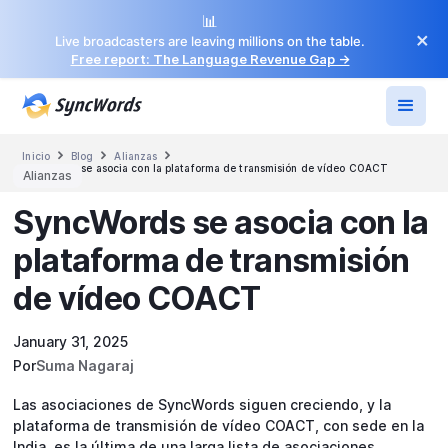
📊
×
Live broadcasters are leaving millions on the table.
Free report: The Language Revenue Gap →



Inicio
Blog
Alianzas
SyncWords se asocia con la plataforma de transmisión de vídeo COACT
Alianzas
SyncWords se asocia con la
plataforma de transmisión
de vídeo COACT
January 31, 2025
Por
Suma Nagaraj
Las asociaciones de SyncWords siguen creciendo, y la
plataforma de transmisión de vídeo COACT, con sede en la
India, es la última de una larga lista de asociaciones