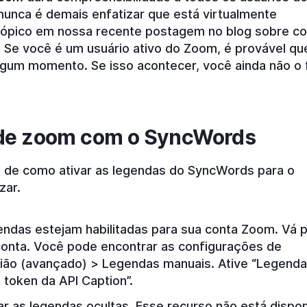
nunca é demais enfatizar que está virtualmente
ópico em nossa recente postagem no blog sobre c
Se você é um usuário ativo do Zoom, é provável qu
lgum momento. Se isso acontecer, você ainda não o 
.
de zoom com o SyncWords
 de como ativar as legendas do SyncWords para o
zar.
gendas estejam habilitadas para sua conta Zoom. Vá 
conta. Você pode encontrar as configurações de
ião (avançado) > Legendas manuais. Ative “Legend
 token da API Caption”.
var as legendas ocultas. Esse recurso não está dispon