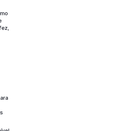
omo
e
fez,
para
as
ível