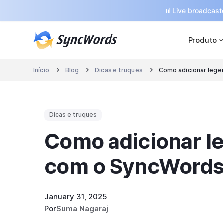
📊
Live broadcaste
Produto
Início
Blog
Dicas e truques
Como adicionar leg



Dicas e truques
Como adicionar l
com o SyncWord
January 31, 2025
Por
Suma Nagaraj