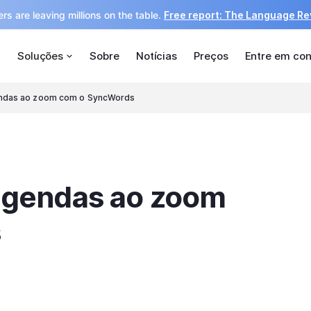
rs are leaving millions on the table.
Free report: The Language R
Soluções
Sobre
Notícias
Preços
Entre em con
endas ao zoom com o SyncWords
egendas ao zoom
s