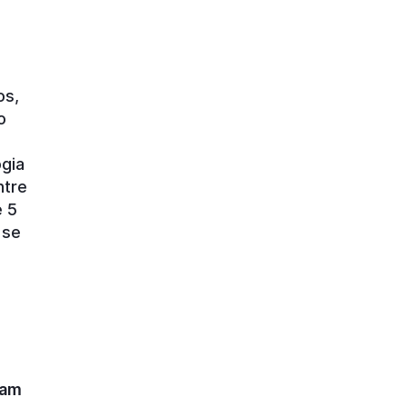
os,
o
gia
ntre
e 5
 se
nam