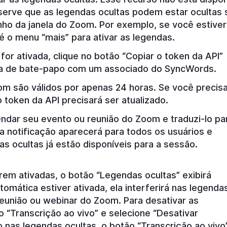
bserve que as legendas ocultas podem estar ocultas
ho da janela do Zoom. Por exemplo, se você estiver
té o menu “mais” para ativar as legendas.
or ativada, clique no botão “Copiar o token da API”
ela de bate-papo com um associado do SyncWords.
m são válidos por apenas 24 horas. Se você precis
token da API precisará ser atualizado.
dar seu evento ou reunião do Zoom e traduzi-lo pa
a notificação aparecerá para todos os usuários e
as ocultas já estão disponíveis para a sessão.
em ativadas, o botão “Legendas ocultas” exibirá
tomática estiver ativada, ela interferirá nas legenda
eunião ou webinar do Zoom. Para desativar as
 “Transcrição ao vivo” e selecione “Desativar
 nas legendas ocultas, o botão “Transcrição ao vivo